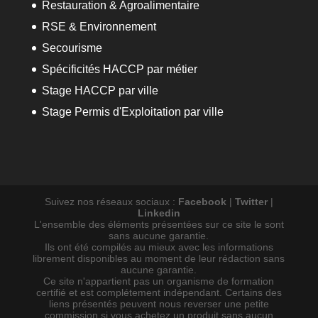
Restauration & Agroalimentaire
RSE & Environnement
Secourisme
Spécificités HACCP par métier
Stage HACCP par ville
Stage Permis d'Exploitation par ville
Suivez nos réseaux sociaux :
Facebook
|
Twitter
|
Linkedin
L'ensemble des éléments présentées sur ce site le sont
sans aucune garantie.
Ils ont été compilés au mieux avec les informations
librement disponibles au moment de leur rédaction sans
aucune garantie.
Ce site n'appartient pas un organisme de formation
certifié et est complétement indépendant. Certains des
liens présentés peuvent nous reverser une petite
commission si vous achetez un produit sans aucun