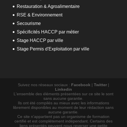
Restauration & Agroalimentaire
RSE & Environnement
Secourisme
Spécificités HACCP par métier
Stage HACCP par ville
Stage Permis d'Exploitation par ville
Suivez nos réseaux sociaux :
Facebook
|
Twitter
|
Linkedin
L'ensemble des éléments présentées sur ce site le sont
sans aucune garantie.
Ils ont été compilés au mieux avec les informations
librement disponibles au moment de leur rédaction sans
aucune garantie.
Ce site n'appartient pas un organisme de formation
certifié et est complétement indépendant. Certains des
liens présentés peuvent nous reverser une petite