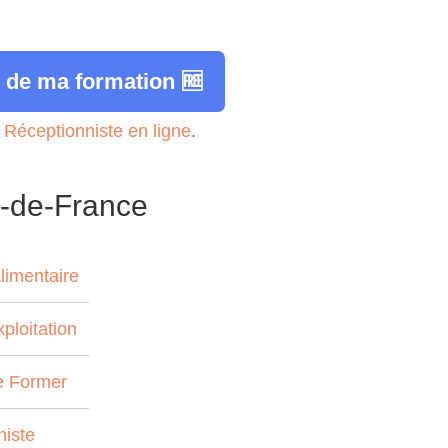
 de ma formation 🆓
n Réceptionniste en ligne
.
s-de-France
limentaire
ploitation
e Former
niste