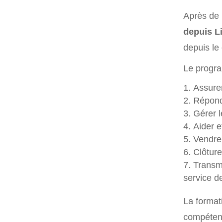
Après de
depuis Li
depuis le
Le progra
Assurer
Répond
Gérer l
Aider e
Vendre 
Clôture
Transme
service d
La format
compéten