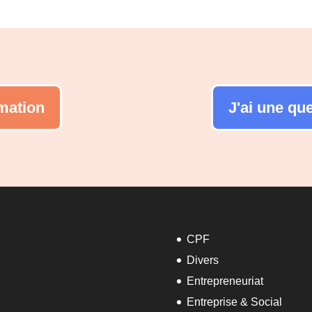
rmation
J'ai une qu
CPF
Divers
Entrepreneuriat
Entreprise & Social