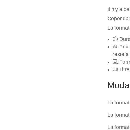
Il n'y a 
Cependant
La format
⏱️ Duré
🪙 Prix
reste à
💻 Form
📜 Titre
Modali
La format
La format
La format