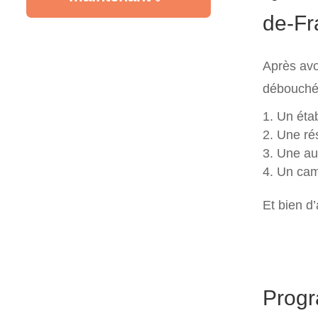
de-Fr
Après avo
débouchés
Un étab
Une ré
Une au
Un cam
Et bien d’
Progr