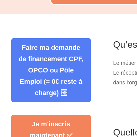
Qu’es
Faire ma demande
de financement CPF,
Le métier 
OPCO ou Pôle
Le récepti
Emploi (= 0€ reste à
dans l’org
charge) 🆓
Je m'inscris
Quell
maintenant ✅