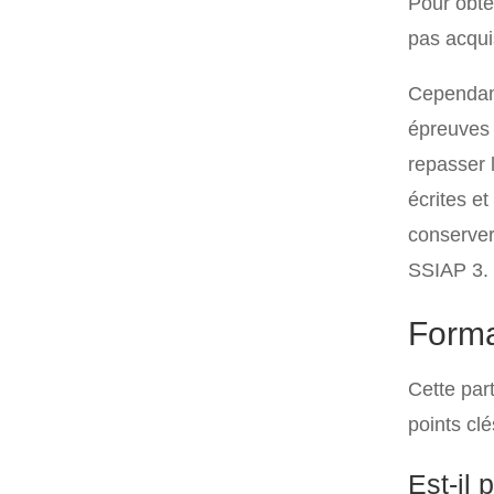
Pour obten
pas acqui
Cependant
épreuves 
repasser 
écrites e
conserver
SSIAP 3.
Forma
Cette par
points cl
Est-il