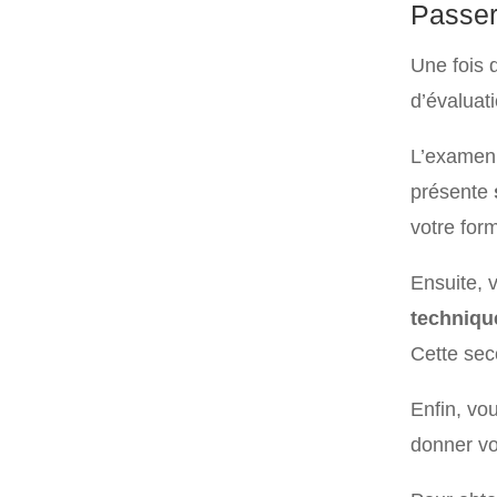
Passer
Une fois 
d’évaluat
L’examen 
présente
votre for
Ensuite, 
techniqu
Cette sec
Enfin, vo
donner vo