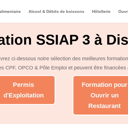
alimentaire
Alcool & Débits de boissons
Hôtellerie
Ouvr
tion SSIAP 3 à Di
rez ci-dessous notre sélection des meilleures formation
les CPF, OPCO & Pôle Emploi et peuvent être financées
Permis
Formation pour
d'Exploitation
Ouvrir un
Restaurant