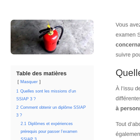
Vous avez
examen SS
concernan
suivre po
Quell
Table des matières
Masquer
À l’issu 
1
Quelles sont les missions d’un
différent
SSIAP 3 ?
2
Comment obtenir un diplôme SSIAP
à person
3 ?
Tout d’ab
2.1
Diplômes et expériences
prérequis pour passer l’examen
également
SSIAP 3