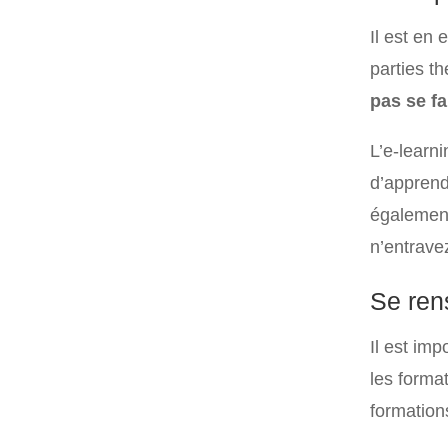
Il est en
parties t
pas se fa
L’e-learn
d’apprend
également
n’entrave
Se ren
Il est im
les forma
formation