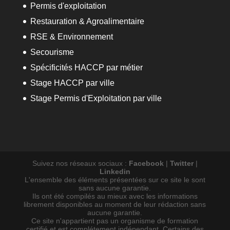
Permis d'exploitation
Restauration & Agroalimentaire
RSE & Environnement
Secourisme
Spécificités HACCP par métier
Stage HACCP par ville
Stage Permis d'Exploitation par ville
Suivez nos réseaux sociaux :
Facebook
|
Twitter
|
Linkedin
L'ensemble des éléments présentées sur ce site le sont
sans aucune garantie.
Ils ont été compilés au mieux avec les informations
librement disponibles au moment de leur rédaction sans
aucune garantie.
Ce site n'appartient pas un organisme de formation
certifié et est complétement indépendant. Certains des