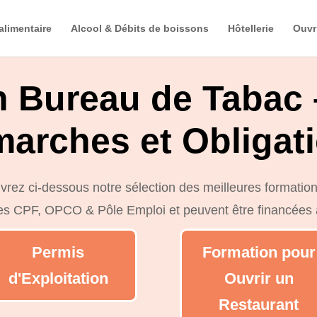
alimentaire
Alcool & Débits de boissons
Hôtellerie
Ouvr
n Bureau de Tabac 
arches et Obligat
rez ci-dessous notre sélection des meilleures formation
les CPF, OPCO & Pôle Emploi et peuvent être financées
Permis
Formation pour
d'Exploitation
Ouvrir un
Restaurant