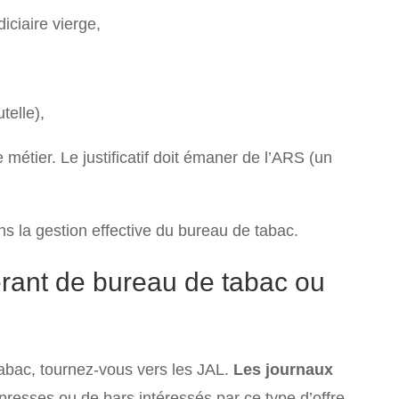
iciaire vierge,
telle),
 métier. Le justificatif doit émaner de l’ARS (un
s la gestion effective du bureau de tabac.
érant de bureau de tabac ou
tabac, tournez-vous vers les JAL.
Les journaux
resses ou de bars intéressés par ce type d’offre.