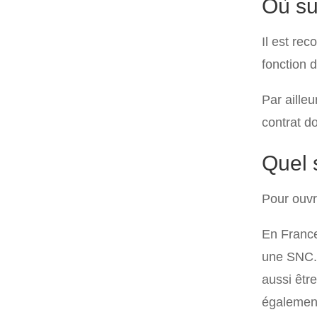
Où su
Il est re
fonction 
Par aille
contrat do
Quel s
Pour ouvr
En Franc
une SNC. 
aussi êtr
également