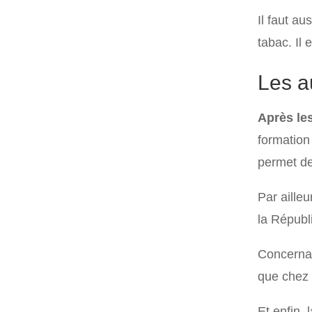
Il faut a
tabac. Il 
Les a
Après les
formation
permet d
Par ailleu
la Républi
Concernan
que chez
Et enfin, 