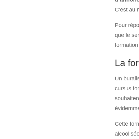
C’est au 
Pour répon
que le se
formation 
La fo
Un burali
cursus for
souhaitent
évidemmen
Cette for
alcoolisé