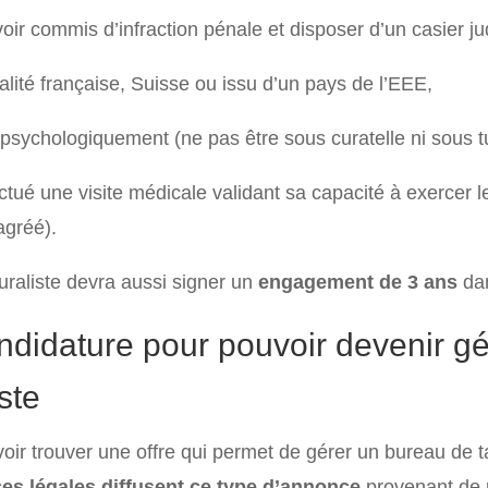
oir commis d’infraction pénale et disposer d’un casier jud
alité française, Suisse ou issu d’un pays de l’EEE,
 psychologiquement (ne pas être sous curatelle ni sous tu
ctué une visite médicale validant sa capacité à exercer le
agréé).
buraliste devra aussi signer un
engagement de 3 ans
dan
ndidature pour pouvoir devenir g
ste
oir trouver une offre qui permet de gérer un bureau de 
es légales diffusent ce type d’annonce
provenant de p