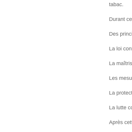
tabac.
Durant ce
Des princi
La loi con
La maîtri
Les mesur
La protec
La lutte c
Après cet