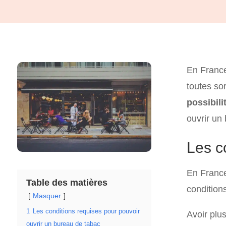
En France
toutes sor
possibili
ouvrir un
Les c
En France
Table des matières
conditions
Masquer
1
Les conditions requises pour pouvoir
Avoir plu
ouvrir un bureau de tabac