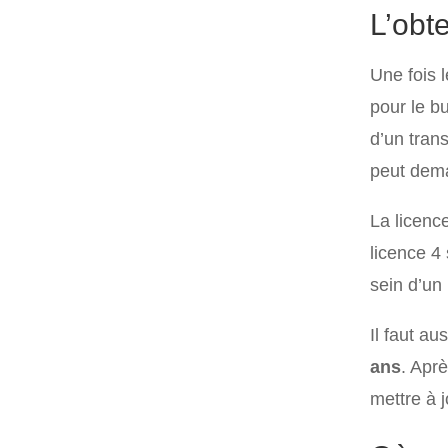
L’obt
Une fois l
pour le bu
d’un trans
peut dema
La licenc
licence 4
sein d’un
Il faut au
ans
. Aprè
mettre à 