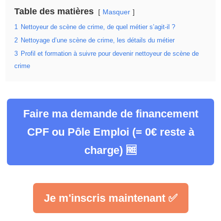
Table des matières
Masquer
1
Nettoyeur de scène de crime, de quel métier s’agit-il ?
2
Nettoyage d’une scène de crime, les détails du métier
3
Profil et formation à suivre pour devenir nettoyeur de scène de
crime
Faire ma demande de financement
CPF ou Pôle Emploi (= 0€ reste à
charge) 🆓
Je m'inscris maintenant ✅