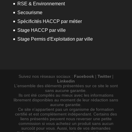
RSE & Environnement
Secourisme
Spécificités HACCP par métier
Stage HACCP par ville
Stage Permis d'Exploitation par ville
Suivez nos réseaux sociaux :
Facebook
|
Twitter
|
Linkedin
L'ensemble des éléments présentées sur ce site le sont
sans aucune garantie.
Ils ont été compilés au mieux avec les informations
librement disponibles au moment de leur rédaction sans
aucune garantie.
Ce site n'appartient pas un organisme de formation
certifié et est complétement indépendant. Certains des
liens présentés peuvent nous reverser une petite
commission si vous achetez un produit sans aucun
surcoût pour vous. Aussi, lors de vos demandes