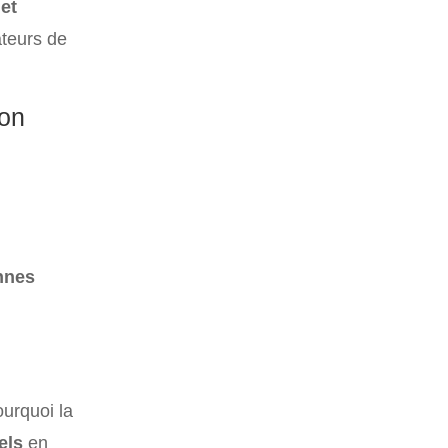
et
ateurs de
ion
nnes
ourquoi la
els
en