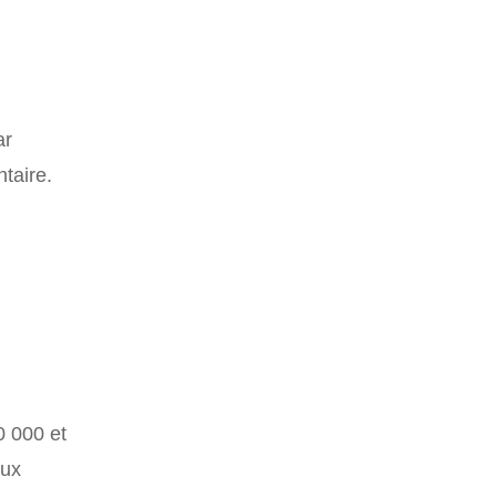
ar
taire.
50 000 et
ux