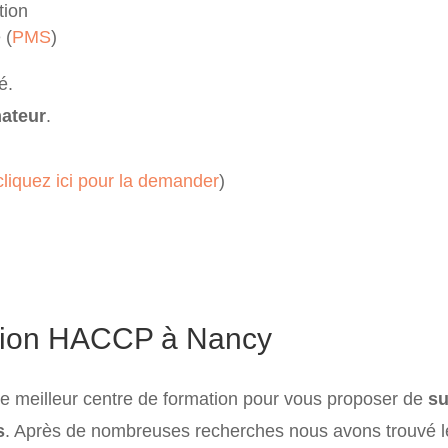
tion
 (
PMS
)
é.
mateur
.
cliquez ici pour la demander
)
ation HACCP à Nancy
e meilleur centre de formation pour vous proposer de
su
s
. Après de nombreuses recherches nous avons trouvé le