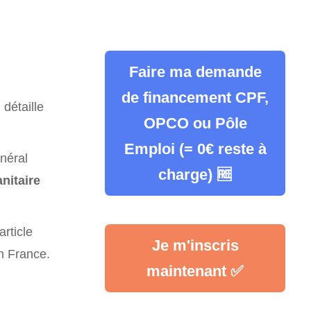
Faire ma demande
de financement CPF,
 détaille
OPCO ou Pôle
Emploi (= 0€ reste à
énéral
charge) 🆓
anitaire
article
Je m'inscris
n France.
maintenant ✅