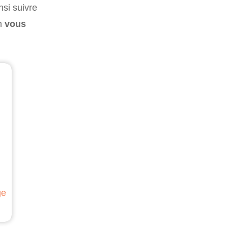
nsi suivre
on
vous
ge